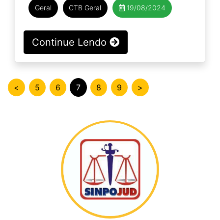
Geral
CTB Geral
19/08/2024
Continue Lendo
<
5
6
7
8
9
>