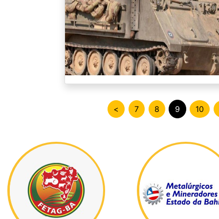
<
7
8
9
10