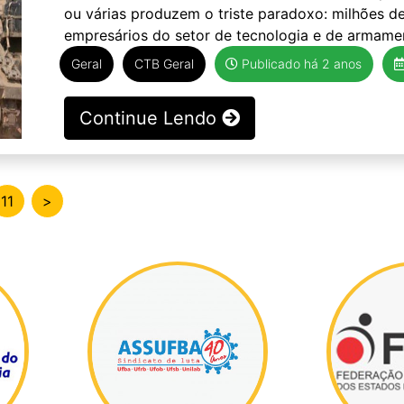
ou várias produzem o triste paradoxo: milhões d
empresários do setor de tecnologia e de armamen
Geral
CTB Geral
Publicado há 2 anos
Continue Lendo
11
>