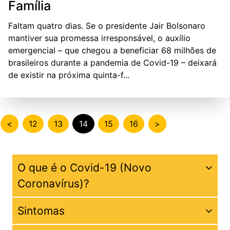
Família
Faltam quatro dias. Se o presidente Jair Bolsonaro
mantiver sua promessa irresponsável, o auxílio
emergencial – que chegou a beneficiar 68 milhões de
brasileiros durante a pandemia de Covid-19 – deixará
de existir na próxima quinta-f...
<
12
13
14
15
16
>
O que é o Covid-19 (Novo
Coronavírus)?
Sintomas
Coronavírus é uma família de vírus que causam
infecções respiratórias. O novo agente do coronavírus