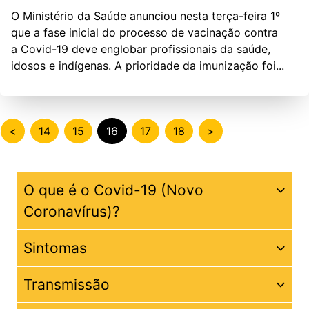
O Ministério da Saúde anunciou nesta terça-feira 1º
que a fase inicial do processo de vacinação contra
a Covid-19 deve englobar profissionais da saúde,
idosos e indígenas. A prioridade da imunização foi...
<
14
15
16
17
18
>
O que é o Covid-19 (Novo
Coronavírus)?
Sintomas
Coronavírus é uma família de vírus que causam
infecções respiratórias. O novo agente do coronavírus
(SARS-CoV-2) foi descoberto em 31 de dezembro de
Transmissão
Os sinais e sintomas do coronavírus são principalmente
2019, após casos registrados na China, e provoca a
respiratórios, semelhantes a um resfriado. Podem,
doença chamada de coronavírus (COVID-19).