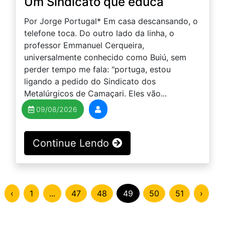
Um Sindicato que educa
Por Jorge Portugal* Em casa descansando, o
telefone toca. Do outro lado da linha, o
professor Emmanuel Cerqueira,
universalmente conhecido como Buiú, sem
perder tempo me fala: "portuga, estou
ligando a pedido do Sindicato dos
Metalúrgicos de Camaçari. Eles vão...
09/08/2026
Continue Lendo
‹
1
...
47
48
49
50
51
›