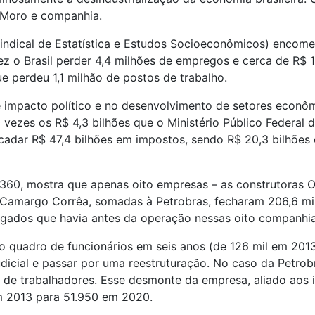
Moro e companhia.
indical de Estatística e Estudos Socioeconômicos) encom
ez o Brasil perder 4,4 milhões de empregos e cerca de R$ 1
ue perdeu 1,1 milhão de postos de trabalho.
 impacto político e no desenvolvimento de setores econômi
0 vezes os R$ 4,3 bilhões que o Ministério Público Federa
ecadar R$ 47,4 bilhões em impostos, sendo R$ 20,3 bilhões
er360, mostra que apenas oito empresas – as construtoras 
e Camargo Corrêa, somadas à Petrobras, fecharam 206,6 m
egados que havia antes da operação nessas oito companhi
 quadro de funcionários em seis anos (de 126 mil em 2013
icial e passar por uma reestruturação. No caso da Petrob
de trabalhadores. Esse desmonte da empresa, aliado aos 
m 2013 para 51.950 em 2020.