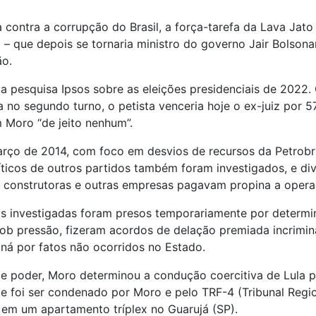
contra a corrupção do Brasil, a força-tarefa da Lava Jato
o – que depois se tornaria ministro do governo Jair Bolsona
ão.
ma pesquisa Ipsos sobre as eleições presidenciais de 2022
 no segundo turno, o petista venceria hoje o ex-juiz por 
 Moro “de jeito nenhum”.
rço de 2014, com foco em desvios de recursos da Petrobr
líticos de outros partidos também foram investigados, e d
as construtoras e outras empresas pagavam propina a opera
as investigadas foram presos temporariamente por determ
b pressão, fizeram acordos de delação premiada incrimina
ná por fatos não ocorridos no Estado.
 poder, Moro determinou a condução coercitiva de Lula p
e foi ser condenado por Moro e pelo TRF-4 (Tribunal Regio
 em um apartamento tríplex no Guarujá (SP).