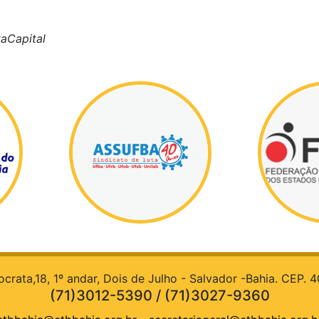
aCapital
rata,18, 1º andar, Dois de Julho - Salvador -Bahia. CEP.
(71)3012-5390 / (71)3027-9360