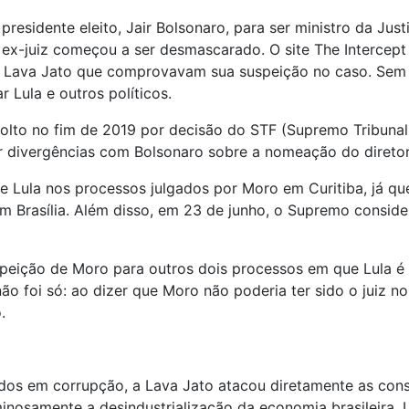
presidente eleito, Jair Bolsonaro, para ser ministro da Ju
 o ex-juiz começou a ser desmascarado. O site The Intercep
 Lava Jato que comprovavam sua suspeição no caso. Sem
 Lula e outros políticos.
solto no fim de 2019 por decisão do STF (Supremo Tribunal
or divergências com Bolsonaro sobre a nomeação do diretor
 Lula nos processos julgados por Moro em Curitiba, já que
 Brasília. Além disso, em 23 de junho, o Supremo conside
eição de Moro para outros dois processos em que Lula é r
não foi só: ao dizer que Moro não poderia ter sido o juiz n
.
dos em corrupção, a Lava Jato atacou diretamente as cons
inosamente a desindustrialização da economia brasileira. 