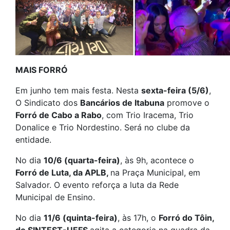
MAIS FORRÓ
Em junho tem mais festa. Nesta
sexta-feira (5/6)
,
O Sindicato dos
Bancários de Itabuna
promove o
Forró de Cabo a Rabo
, com Trio Iracema, Trio
Donalice e Trio Nordestino. Será no clube da
entidade.
No dia
10/6 (quarta-feira)
, às 9h, acontece o
Forró de Luta, da APLB,
na Praça Municipal, em
Salvador. O evento reforça a luta da Rede
Municipal de Ensino.
No dia
11/6 (quinta-feira)
, às 17h, o
Forró do Tôin,
do SINTEST-UEFS
agita a categoria na quadra da