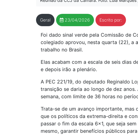
Reunião da CCJ da Câmara. Foto: Lula Marques /
Geral
23/04/2026
Escrito por:
Foi dado sinal verde pela Comissão de C
colegiado aprovou, nesta quarta (22), a
trabalho no Brasil.
Elas acabam com a escala de seis dias d
e depois irão a plenário.
A PEC 221/19, do deputado Reginaldo Lop
transição se daria ao longo de dez anos.
semana, com limite de 36 horas no perío
Trata-se de um avanço importante, mas qu
que os políticos da extrema-direita e co
passar o fim da escala 6x1, que seja sem
mesmo, garantir benefícios públicos para