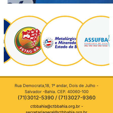
Rua Democrata,18, 1º andar, Dois de Julho -
Salvador -Bahia. CEP. 40060-100
(71)3012-5390 / (71)3027-9360
ctbbahia@ctbbahia.org.br
-
secretariageral@ctbbahia.org.br