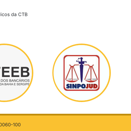
licos da CTB
 40060-100