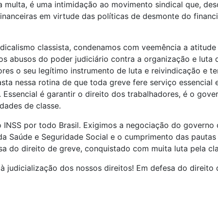
ma multa, é uma intimidação ao movimento sindical que, de
s financeiras em virtude das políticas de desmonte do fina
ndicalismo classista, condenamos com veemência a atitude
 abusos do poder judiciário contra a organização e luta d
res o seu legítimo instrumento de luta e reivindicação e t
ta nessa rotina de que toda greve fere serviço essencial e
 Essencial é garantir o direito dos trabalhadores, é o gov
idades de classe.
o INSS por todo Brasil. Exigimos a negociação do governo 
 da Saúde e Seguridade Social e o cumprimento das pautas
sa do direito de greve, conquistado com muita luta pela cl
 à judicialização dos nossos direitos! Em defesa do direit