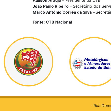
Adílson Araújo
– Presidente da CTB
João Paulo Ribeiro
– Secretário dos Serv
Marco Antônio Correa da Silva
–
Secretá
Fonte: CTB Nacional
Rua Democ